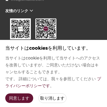
友情のリンク
ビデオ番号
公式アカウント
当サイトはcookiesを利用しています。
当サイトはcookieを利用して当サイトへのアクセス
を改善していますが、ご同意いただけない場合はキ
Copyright 芯钛科半导体设备(上海)有限公司版权所有
ャンセルすることもできます。
沪ICP备2021005038号-1
です。 詳細については、我々を参照してください
プ
沪公网安备 31011202014057号
ライバシーポリシーです
。
Powered by zhulu
プライバシーポリシーです
丨
法的声明です
同意します
取り消します