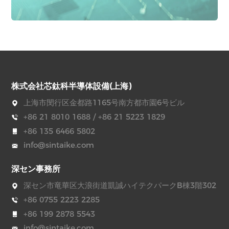
株式会社芯鈦科半導体設備(上海)
上海市閔行区金都路1165号南方都市園6号ビル
+86 21 8010 1688 / +86 21 5223 1829
+86 135 6466 5802
info@sintaike.com
深セン事務所
深セン市竜華区大浪街道凱誠ハイテクパークB棟3階302
+86 0755 2223 2285
+86 199 2878 5543
info@sintaike.com